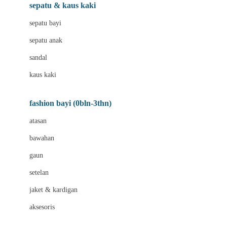
Beauty Barn
sepatu & kaus kaki
Bio Oil
sepatu bayi
Biolane
sepatu anak
Bite Fighters
sandal
Bizzi Growin
kaus kaki
Blackmores
fashion bayi (0bln-3thn)
Blooming Marvellous
atasan
Bonnels
bawahan
Bravado
gaun
Bruder
setelan
Brush Baby
jaket & kardigan
Buds Organics
aksesoris
Bugaboo
Buggygear