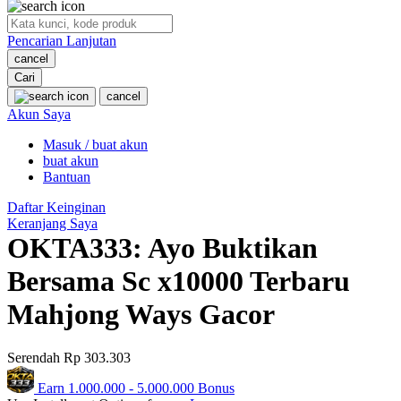
O
Pencarian Lanjutan
Oh Ma Grain
cancel
Okiedog
Cari
cancel
P
Akun Saya
Masuk / buat akun
Peachy
buat akun
Phil & Ted's
Bantuan
Philips Avent
Daftar Keinginan
Keranjang Saya
Pigeon
OKTA333: Ayo Buktikan
Playgro
Bersama Sc x10000 Terbaru
Poled Global
Mahjong Ways Gacor
Ponycycle
Serendah
Rp 303.303
Puma
Earn
1.000.000
-
5.000.000
Bonus
Pureats