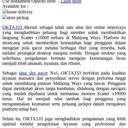
Use Installment Options from
.
Laarn more
Available for :
Q
home delivery
store pickup
QV Baby
OKTA333
dikenal sebagai salah satu situs slot online terpercaya
R
yang menghadirkan peluang bagi member untuk membuktikan
langsung Scatter x10000 terbaru di Mahjong Ways. Platform ini
Real Shades
dirancang untuk memberikan kemudahan bagi pengguna dalam
mengejar pola gacor melalui berbagai fitur yang tersedia, baik
Red Castle
melalui perangkat desktop maupun mobile. Dengan struktur yang
sederhana, pengalaman bermain mengejar kemenangan besar
Ribbon Madness
menjadi lebih amanah, nyaman, dan efisien.
Sebagai
situs slot gacor
No1, OKTA333 berfokus pada kualitas
S
layanan transaksi dan penyediaan server dengan performa tinggi
untuk mendukung putaran Mahjong Ways yang lancar. Pengguna
Sebamed
dapat menikmati akses tanpa hambatan, didukung dengan navigasi
yang mudah dipahami untuk memantau momen Scatter x10000
Silver Cross
turun. Hal ini menjadi nilai tambah bagi pengguna yang
mengutamakan keamanan serta peluang jackpot dalam mengakses
Simply Idea
platform setiap hari.
Skip Hop
Selain itu, OKTA333 juga menghadirkan pengalaman yang lebih
Spectra
optimal melalui pengelolaan layanan yang profesional dan