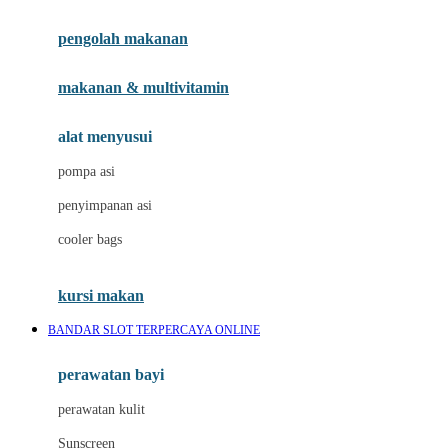
Joie
pengolah makanan
Joolz
Jujube
makanan & multivitamin
K
alat menyusui
Kiddycuts
pompa asi
Kumon
penyimpanan asi
L
cooler bags
Leapfrog
kursi makan
Leclerc
BANDAR SLOT TERPERCAYA ONLINE
Lee Vierra
Lillebaby
perawatan bayi
Little Bird Told Me
perawatan kulit
Little Miss Janis
Sunscreen