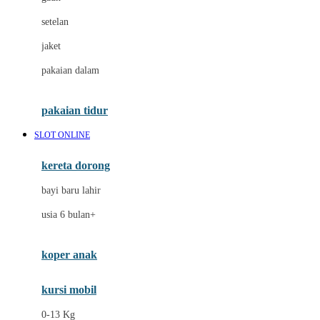
Dae Organics
setelan
Docare
jaket
Doona
pakaian dalam
Down To Earth
Drew
pakaian tidur
Dr. Brown's
SLOT ONLINE
E
kereta dorong
ELC
bayi baru lahir
Ergobaby
usia 6 bulan+
Expert Care
koper anak
Ezyroller
kursi mobil
F
0-13 Kg