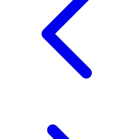
Xootz
Y
Yamatoya
Z
Zaxy
Zoggs
0-9
4Moms
59S