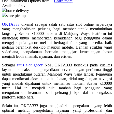
Use Installment Options from
.
Laarn more
Available for :
Q
home delivery
store pickup
QV Baby
OKTA333
dikenal sebagai salah satu situs slot online terpercaya
R
yang menghadirkan peluang bagi member untuk membuktikan
langsung Scatter x10000 terbaru di Mahjong Ways. Platform ini
Real Shades
dirancang untuk memberikan kemudahan bagi pengguna dalam
mengejar pola gacor melalui berbagai fitur yang tersedia, baik
Red Castle
melalui perangkat desktop maupun mobile. Dengan struktur yang
sederhana, pengalaman bermain mengejar kemenangan besar
Ribbon Madness
menjadi lebih amanah, nyaman, dan efisien.
Sebagai
situs slot gacor
No1, OKTA333 berfokus pada kualitas
S
layanan transaksi dan penyediaan server dengan performa tinggi
untuk mendukung putaran Mahjong Ways yang lancar. Pengguna
Sebamed
dapat menikmati akses tanpa hambatan, didukung dengan navigasi
yang mudah dipahami untuk memantau momen Scatter x10000
Silver Cross
turun. Hal ini menjadi nilai tambah bagi pengguna yang
mengutamakan keamanan serta peluang jackpot dalam mengakses
Simply Idea
platform setiap hari.
Skip Hop
Selain itu, OKTA333 juga menghadirkan pengalaman yang lebih
Spectra
optimal melalui pengelolaan layanan yang profesional dan