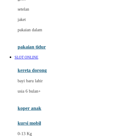
Dae Organics
setelan
Docare
jaket
Doona
pakaian dalam
Down To Earth
Drew
pakaian tidur
Dr. Brown's
SLOT ONLINE
E
kereta dorong
ELC
bayi baru lahir
Ergobaby
usia 6 bulan+
Expert Care
koper anak
Ezyroller
kursi mobil
F
0-13 Kg