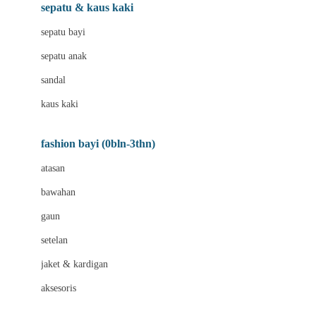
Beauty Barn
sepatu & kaus kaki
Bio Oil
sepatu bayi
Biolane
sepatu anak
Bite Fighters
sandal
Bizzi Growin
kaus kaki
Blackmores
fashion bayi (0bln-3thn)
Blooming Marvellous
atasan
Bonnels
bawahan
Bravado
gaun
Bruder
setelan
Brush Baby
jaket & kardigan
Buds Organics
aksesoris
Bugaboo
Buggygear