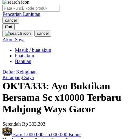
O
Pencarian Lanjutan
Oh Ma Grain
cancel
Okiedog
Cari
cancel
P
Akun Saya
Masuk / buat akun
Peachy
buat akun
Phil & Ted's
Bantuan
Philips Avent
Daftar Keinginan
Keranjang Saya
Pigeon
OKTA333: Ayo Buktikan
Playgro
Bersama Sc x10000 Terbaru
Poled Global
Mahjong Ways Gacor
Ponycycle
Serendah
Rp 303.303
Puma
Earn
1.000.000
-
5.000.000
Bonus
Pureats