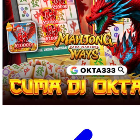
Twistshake
TY Toys
U
V
Veja
Vitaflow
Vtech
W
Waterland
Wellness
X