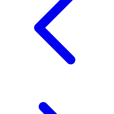
Xootz
Y
Yamatoya
Z
Zaxy
Zoggs
0-9
4Moms
59S