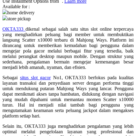
Use Installment Options from
.
Laarn more
Available for :
Q
home delivery
store pickup
QV Baby
OKTA333
dikenal sebagai salah satu situs slot online terpercaya
R
yang menghadirkan peluang bagi member untuk membuktikan
langsung Scatter x10000 terbaru di Mahjong Ways. Platform ini
Real Shades
dirancang untuk memberikan kemudahan bagi pengguna dalam
mengejar pola gacor melalui berbagai fitur yang tersedia, baik
Red Castle
melalui perangkat desktop maupun mobile. Dengan struktur yang
sederhana, pengalaman bermain mengejar kemenangan besar
Ribbon Madness
menjadi lebih amanah, nyaman, dan efisien.
Sebagai
situs slot gacor
No1, OKTA333 berfokus pada kualitas
S
layanan transaksi dan penyediaan server dengan performa tinggi
untuk mendukung putaran Mahjong Ways yang lancar. Pengguna
Sebamed
dapat menikmati akses tanpa hambatan, didukung dengan navigasi
yang mudah dipahami untuk memantau momen Scatter x10000
Silver Cross
turun. Hal ini menjadi nilai tambah bagi pengguna yang
mengutamakan keamanan serta peluang jackpot dalam mengakses
Simply Idea
platform setiap hari.
Skip Hop
Selain itu, OKTA333 juga menghadirkan pengalaman yang lebih
Spectra
optimal melalui pengelolaan layanan yang profesional dan