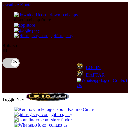
lewati ke Konten
download apps
download app from:
gift registry
Bahasa
ID
LOGIN
DAFTAR
Contact
Us
Toggle Nav
about Kanmo Circle
gift registry
store finder
contact us