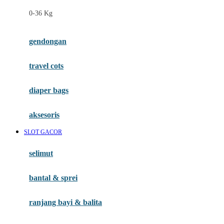
Felt So Sweet
0-36 Kg
Fisher Price
Flipper
gendongan
Friends Of Sally
travel cots
G
diaper bags
Gb
Geko
aksesoris
Graco
SLOT GACOR
Gund
selimut
H
bantal & sprei
Habbie
Haenim
ranjang bayi & balita
Happy Horse