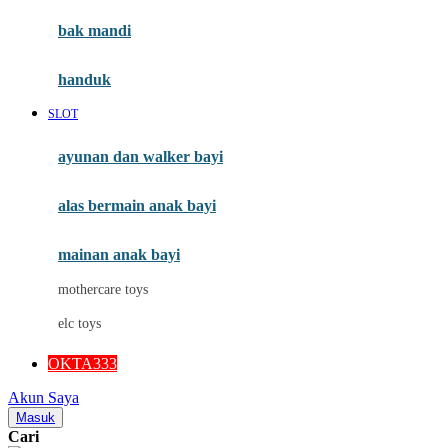
Moby
bak mandi
Momami
handuk
Mothercare
SLOT
Mustela
ayunan dan walker bayi
My Buddy Tag
My K
alas bermain anak bayi
N
mainan anak bayi
Naif
mothercare toys
Nike
elc toys
Nordic Natural
OKTA333
Nuby
Akun Saya
Nuna
Masuk
Cari