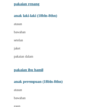
pakaian renang
Bumkins
anak laki-laki (18bln-8thn)
C
atasan
Cetaphil
bawahan
Chicco
setelan
Childlife
jaket
Clevamama
pakaian dalam
Cocolatte
Cottonseeds
pakaian ibu hamil
Cozy N Safe
anak perempuan (18bln-8thn)
Crane
atasan
Cybex
bawahan
D
gaun