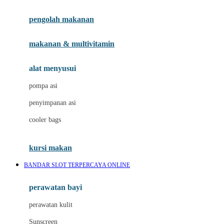
Joie
pengolah makanan
Joolz
Jujube
makanan & multivitamin
K
alat menyusui
Kiddycuts
pompa asi
Kumon
penyimpanan asi
L
cooler bags
Leapfrog
kursi makan
Leclerc
BANDAR SLOT TERPERCAYA ONLINE
Lee Vierra
Lillebaby
perawatan bayi
Little Bird Told Me
perawatan kulit
Little Miss Janis
Sunscreen