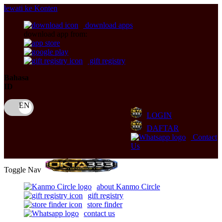
lewati ke Konten
download apps
download app from:
gift registry
Bahasa
ID
LOGIN
DAFTAR
Contact
Us
Toggle Nav
about Kanmo Circle
gift registry
store finder
contact us