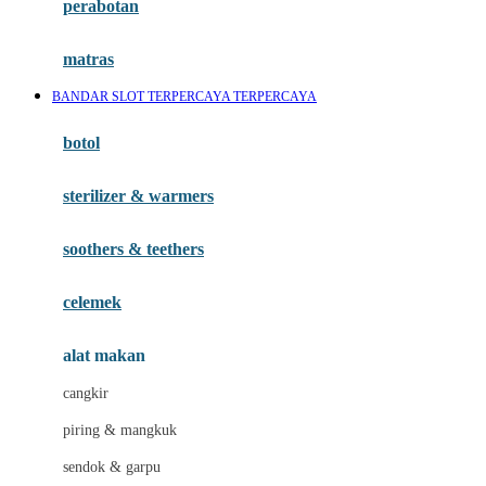
perabotan
Happy Tummy
Hauck
matras
Havaianas
BANDAR SLOT TERPERCAYA TERPERCAYA
Hegen
botol
Hot Wheels
sterilizer & warmers
Hybrid
soothers & teethers
I
Inlacta DHA
celemek
Interlac
alat makan
Ivenet
cangkir
J
piring & mangkuk
Jack N Jill
sendok & garpu