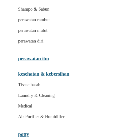
London Taxi
Shampo & Sabun
Love To Dream
perawatan rambut
perawatan mulut
M
perawatan diri
Magformers
Mama's Choice
perawatan ibu
Mamas&Papas
kesehatan & kebersihan
Mamaway
Tissue basah
Maxi Cosi
Laundry & Cleaning
Megabloks
Medical
Micro
Air Purifier & Humidifier
MiDeer
Mimi & Lula
potty
Mini Monkey