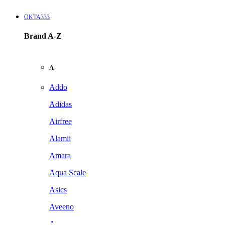
OKTA333
Brand A-Z
A
Addo
Adidas
Airfree
Alamii
Amara
Aqua Scale
Asics
Aveeno
Awan