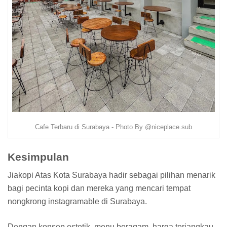
Cafe Terbaru di Surabaya - Photo By @niceplace.sub
Kesimpulan
Jiakopi Atas Kota Surabaya hadir sebagai pilihan menarik
bagi pecinta kopi dan mereka yang mencari tempat
nongkrong instagramable di Surabaya.
Dengan konsep estetik, menu beragam, harga terjangkau,