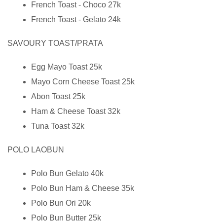
French Toast - Choco 27k
French Toast - Gelato 24k
SAVOURY TOAST/PRATA
Egg Mayo Toast 25k
Mayo Corn Cheese Toast 25k
Abon Toast 25k
Ham & Cheese Toast 32k
Tuna Toast 32k
POLO LAOBUN
Polo Bun Gelato 40k
Polo Bun Ham & Cheese 35k
Polo Bun Ori 20k
Polo Bun Butter 25k