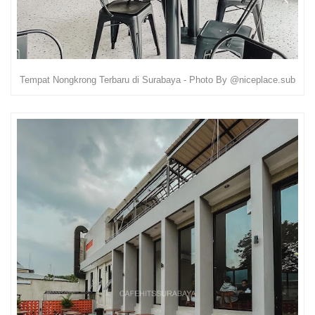
Tempat Nongkrong Terbaru di Surabaya - Photo By @niceplace.sub