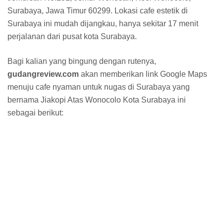
Surabaya, Jawa Timur 60299. Lokasi cafe estetik di
Surabaya ini mudah dijangkau, hanya sekitar 17 menit
perjalanan dari pusat kota Surabaya.
Bagi kalian yang bingung dengan rutenya,
gudangreview.com
akan memberikan link Google Maps
menuju cafe nyaman untuk nugas di Surabaya yang
bernama Jiakopi Atas Wonocolo Kota Surabaya ini
sebagai berikut: