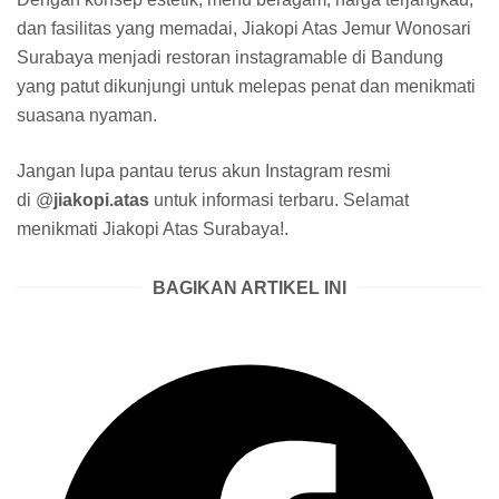
dan fasilitas yang memadai, Jiakopi Atas Jemur Wonosari
Surabaya menjadi restoran instagramable di Bandung
yang patut dikunjungi untuk melepas penat dan menikmati
suasana nyaman.
Jangan lupa pantau terus akun Instagram resmi
di @
jiakopi.atas
untuk informasi terbaru. Selamat
menikmati Jiakopi Atas Surabaya!.
BAGIKAN ARTIKEL INI