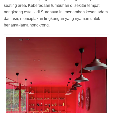
seating area. Keberadaan tumbuhan di sekitar tempat
nongkrong estetik di Surabaya ini menambah kesan adem
dan asri, menciptakan lingkungan yang nyaman untuk
berlama-lama nongkrong.