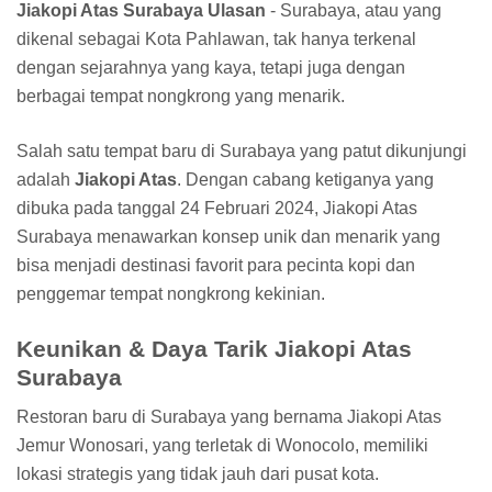
Jiakopi Atas Surabaya Ulasan
- Surabaya, atau yang
dikenal sebagai Kota Pahlawan, tak hanya terkenal
dengan sejarahnya yang kaya, tetapi juga dengan
berbagai tempat nongkrong yang menarik.
Salah satu tempat baru di Surabaya yang patut dikunjungi
adalah
Jiakopi Atas
. Dengan cabang ketiganya yang
dibuka pada tanggal 24 Februari 2024, Jiakopi Atas
Surabaya menawarkan konsep unik dan menarik yang
bisa menjadi destinasi favorit para pecinta kopi dan
penggemar tempat nongkrong kekinian.
Keunikan & Daya Tarik Jiakopi Atas
Surabaya
Restoran baru di Surabaya yang bernama Jiakopi Atas
Jemur Wonosari, yang terletak di Wonocolo, memiliki
lokasi strategis yang tidak jauh dari pusat kota.