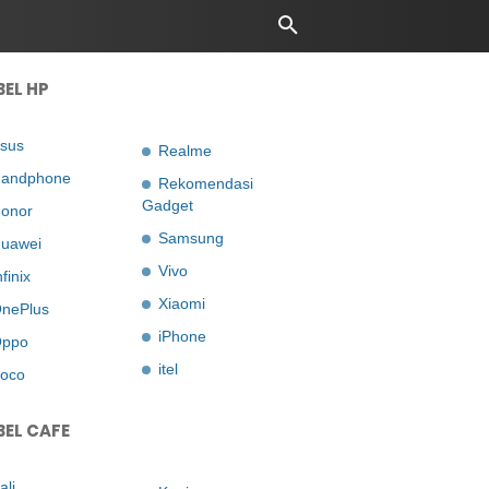
BEL HP
sus
Realme
andphone
Rekomendasi
Gadget
onor
Samsung
uawei
Vivo
nfinix
Xiaomi
nePlus
iPhone
ppo
itel
oco
BEL CAFE
ali