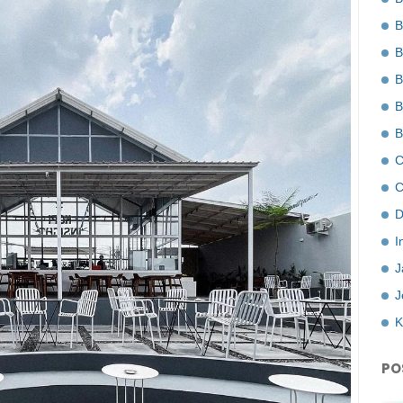
B
B
B
B
B
C
C
D
I
J
J
K
PO