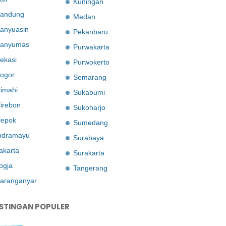
Kuningan
andung
Medan
anyuasin
Pekanbaru
anyumas
Purwakarta
ekasi
Purwokerto
ogor
Semarang
imahi
Sukabumi
irebon
Sukoharjo
epok
Sumedang
ndramayu
Surabaya
akarta
Surakarta
ogja
Tangerang
aranganyar
STINGAN POPULER