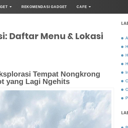
GET
REKOMENDASI GADGET
CAFE
LA
si: Daftar Menu & Lokasi
A
H
H
H
Eksplorasi Tempat Nongkrong
I
ot yang Lagi Ngehits
O
O
P
LA
B