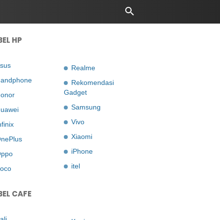
BEL HP
sus
Realme
andphone
Rekomendasi
Gadget
onor
Samsung
uawei
Vivo
nfinix
Xiaomi
nePlus
iPhone
ppo
itel
oco
BEL CAFE
ali