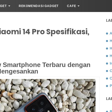
GET
REKOMENDASI GADGET
CAFE
LA
aomi 14 Pro Spesifikasi,
A
H
H
H
ew Smartphone Terbaru dengan
I
 Mengesankan
O
O
P
LA
B