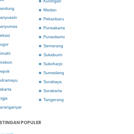
Kuningan
andung
Medan
anyuasin
Pekanbaru
anyumas
Purwakarta
ekasi
Purwokerto
ogor
Semarang
imahi
Sukabumi
irebon
Sukoharjo
epok
Sumedang
ndramayu
Surabaya
akarta
Surakarta
ogja
Tangerang
aranganyar
STINGAN POPULER