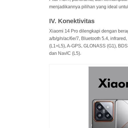
menjadikannya pilihan yang ideal unt
IV. Konektivitas
Xiaomi 14 Pro dilengkapi dengan berag
a/b/g/n/ac/6e/7, Bluetooth 5.4, infr
(L1+L5), A-GPS, GLONASS (G1), BDS
dan NavIC (L5).