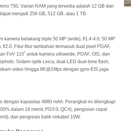
eno 750. Varian RAM yang tersedia adalah 12 GB dan
dapat menjadi 256 GB, 512 GB, atau 1 TB.
m kamera belakang triple 50 MP (wide), f/1.4-4.0; 50 MP
), f/2.0. Fitur-fitur tambahan termasuk dual pixel PDAF,
dan FoV 115˚ untuk kamera ultrawide, PDAF, OIS, dan
ephoto. Sistem optik Leica, dual-LED dual-tone flash,
kam video hingga 8K@24fps dengan gyro-EIS juga
Po dengan kapasitas 4880 mAh. Perangkat ini dilengkapi
00% dalam 18 menit; PD3.0, QC4), pengisian cepat
it), dan pengisian balik nirkabel 10W.