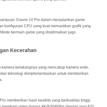
mampuan Xiaomi 14 Pro dalam menjalankan game
an konfigurasi CPU yang kuat memastikan grafik yang
 Mode bermain game yang dioptimalkan juga
ngan Kecerahan
em kamera belakangnya yang mencakup kamera wide,
ur dan teknologi diimplementasikan untuk memberikan
a.
o memberikan hasil swafoto yang berkualitas tinggi.
 merekam video hingga 4K@30/60fps dengan gyro-EIS