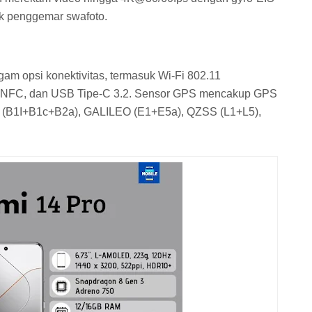
uk penggemar swafoto.
am opsi konektivitas, termasuk Wi-Fi 802.11
ared, NFC, dan USB Tipe-C 3.2. Sensor GPS mencakup GPS
 (B1I+B1c+B2a), GALILEO (E1+E5a), QZSS (L1+L5),