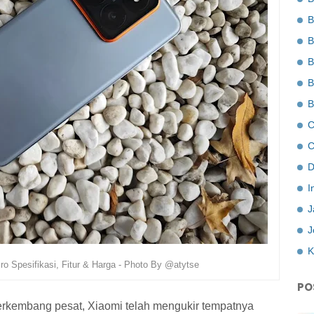
B
B
B
B
B
C
C
D
I
J
J
K
ro Spesifikasi, Fitur & Harga - Photo By @atytse
PO
erkembang pesat, Xiaomi telah mengukir tempatnya