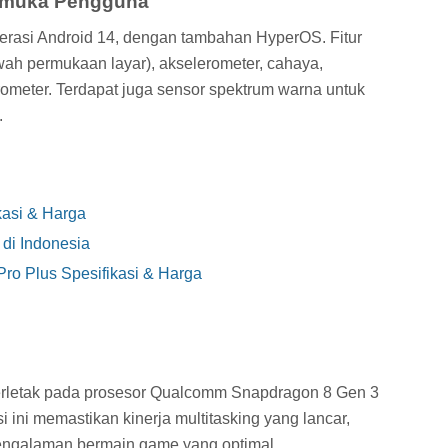
armuka Pengguna
perasi Android 14, dengan tambahan HyperOS. Fitur
bawah permukaan layar), akselerometer, cahaya,
rometer. Terdapat juga sensor spektrum warna untuk
.
kasi & Harga
 di Indonesia
ro Plus Spesifikasi & Harga
terletak pada prosesor Qualcomm Snapdragon 8 Gen 3
ni memastikan kinerja multitasking yang lancar,
pengalaman bermain game yang optimal.