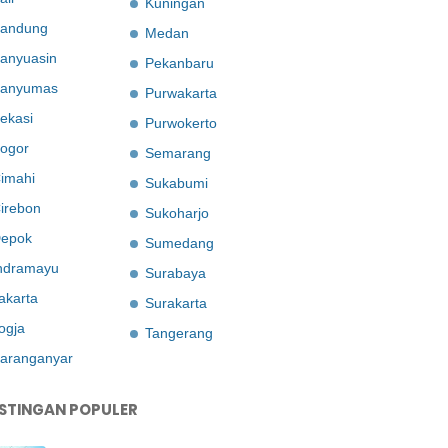
Kuningan
andung
Medan
anyuasin
Pekanbaru
anyumas
Purwakarta
ekasi
Purwokerto
ogor
Semarang
imahi
Sukabumi
irebon
Sukoharjo
epok
Sumedang
ndramayu
Surabaya
akarta
Surakarta
ogja
Tangerang
aranganyar
STINGAN POPULER