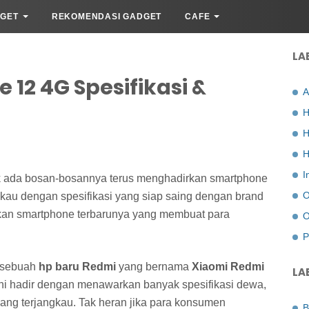
GET
REKOMENDASI GADGET
CAFE
LA
 12 4G Spesifikasi &
A
H
H
H
I
k ada bosan-bosannya terus menghadirkan smartphone
O
gkau dengan spesifikasi yang siap saing dengan brand
rkan smartphone terbarunya yang membuat para
O
P
r sebuah
hp baru Redmi
yang bernama
Xiaomi Redmi
LA
ni hadir dengan menawarkan banyak spesifikasi dewa,
ng terjangkau. Tak heran jika para konsumen
B