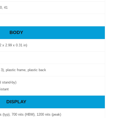
40, 41
BODY
 x 2.99 x 0.31 in)
 3), plastic frame, plastic back
l stand-by)
istant
DISPLAY
(typ), 700 nits (HBM), 1200 nits (peak)