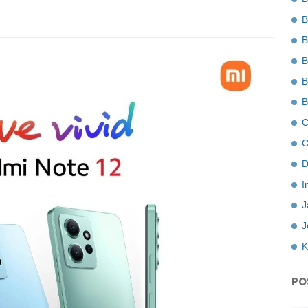
B
B
B
B
B
C
C
D
I
J
J
K
PO