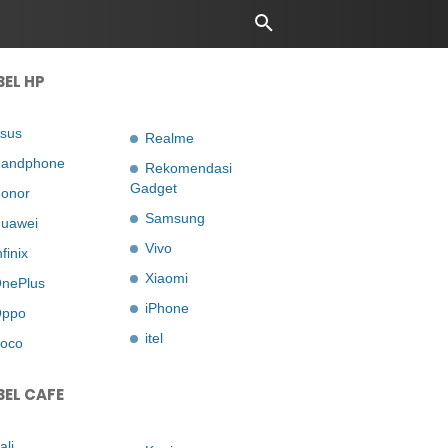
BEL HP
sus
Realme
andphone
Rekomendasi
Gadget
onor
Samsung
uawei
Vivo
nfinix
Xiaomi
nePlus
iPhone
ppo
itel
oco
BEL CAFE
ali