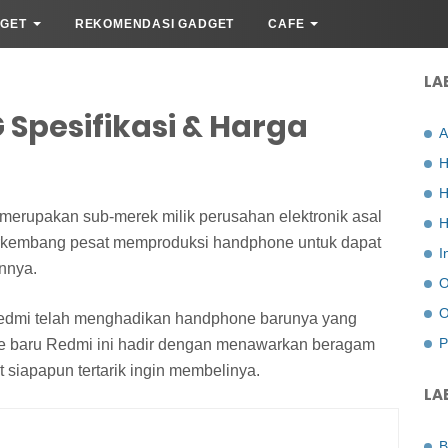
GET
REKOMENDASI GADGET
CAFE
LA
 Spesifikasi & Harga
A
H
H
merupakan sub-merek milik perusahan elektronik asal
H
berkembang pesat memproduksi handphone untuk dapat
I
nnya.
O
O
Redmi telah menghadikan handphone barunya yang
P
e baru Redmi ini hadir dengan menawarkan beragam
iapapun tertarik ingin membelinya.
LA
B