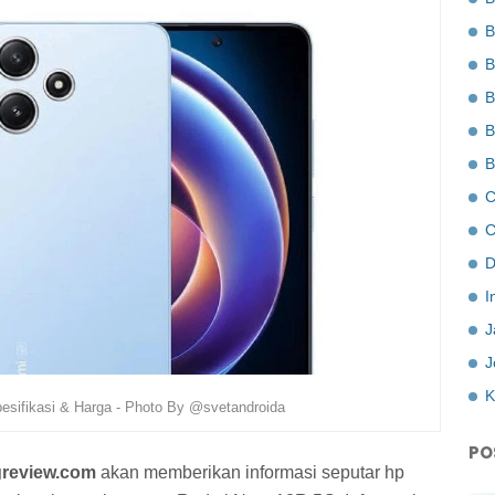
B
B
B
B
B
C
C
D
I
J
J
K
sifikasi & Harga - Photo By @svetandroida
PO
review.com
akan memberikan informasi seputar hp