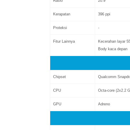
Rasio
20:9
Kerapatan
396 ppi
Proteksi
-
Fitur Lainnya
Kecerahan layar 55
Body kaca depan
Chipset
Qualcomm Snapdr
CPU
Octa-core (2x2.2 
GPU
Adreno