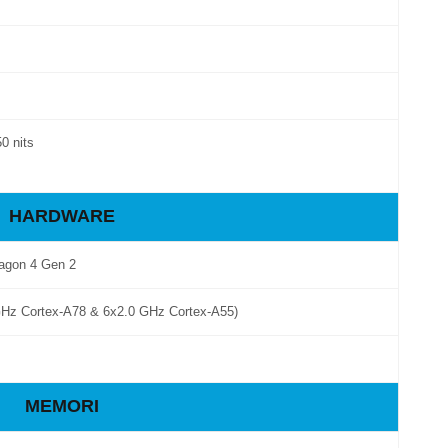
0 nits
HARDWARE
agon 4 Gen 2
GHz Cortex-A78 & 6x2.0 GHz Cortex-A55)
MEMORI