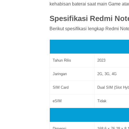
kehabisan baterai saat main Game ata
Spesifikasi Redmi Not
Berikut spesifikasi lengkap Redmi Not
Tahun Rilis
2023
Jaringan
2G, 3G, 4G
SIM Card
Dual SIM (Slot Hyb
eSIM
Tidak
Dimensi
168.6 x 76.28 x 8