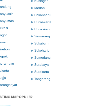
Kuningan
andung
Medan
anyuasin
Pekanbaru
anyumas
Purwakarta
ekasi
Purwokerto
ogor
Semarang
imahi
Sukabumi
irebon
Sukoharjo
epok
Sumedang
ndramayu
Surabaya
akarta
Surakarta
ogja
Tangerang
aranganyar
STINGAN POPULER