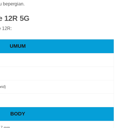
u bepergian.
e 12R 5G
e 12R:
UMUM
rid)
BODY
.17 mm