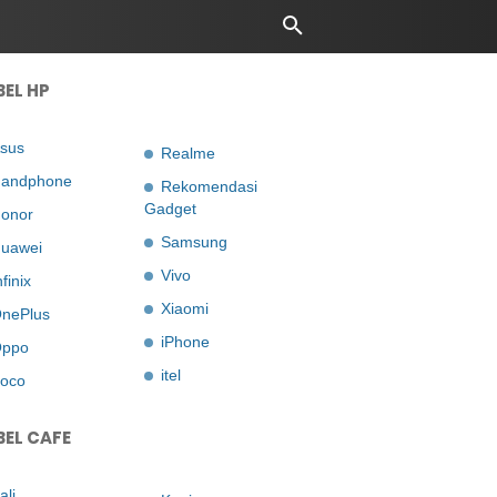
BEL HP
sus
Realme
andphone
Rekomendasi
Gadget
onor
Samsung
uawei
Vivo
nfinix
Xiaomi
nePlus
iPhone
ppo
itel
oco
BEL CAFE
ali