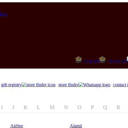
istry
LOGIN
DAFTAR
gift registry
store finder
contact 
I
J
K
L
M
N
O
P
Q
R
Airfree
Alamii