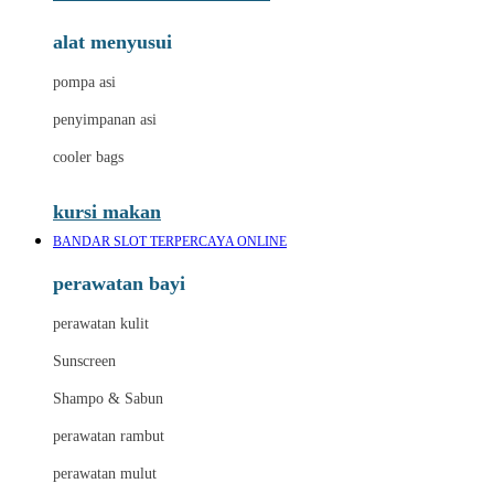
alat menyusui
pompa asi
penyimpanan asi
cooler bags
kursi makan
BANDAR SLOT TERPERCAYA ONLINE
perawatan bayi
perawatan kulit
Sunscreen
Shampo & Sabun
perawatan rambut
perawatan mulut