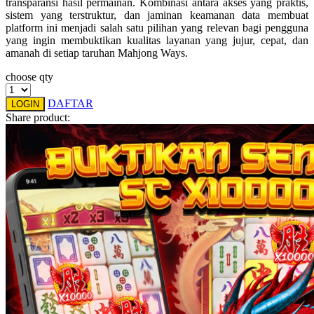
transparansi hasil permainan. Kombinasi antara akses yang praktis,
Squishmallows
sistem yang terstruktur, dan jaminan keamanan data membuat
platform ini menjadi salah satu pilihan yang relevan bagi pengguna
Starbooks
yang ingin membuktikan kualitas layanan yang jujur, cepat, dan
amanah di setiap taruhan Mahjong Ways.
Stick-O
choose qty
Stokke
DAFTAR
LOGIN
Sudocrem
Share product:
Sumimo
Sunnylife
Sun-Staches
Swimava
T
Tommee Tippee
Trunki
Tutti Bambini