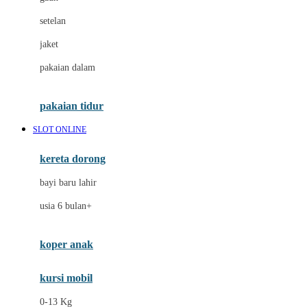
Dae Organics
setelan
Docare
jaket
Doona
pakaian dalam
Down To Earth
Drew
pakaian tidur
Dr. Brown's
SLOT ONLINE
E
kereta dorong
ELC
bayi baru lahir
Ergobaby
usia 6 bulan+
Expert Care
koper anak
Ezyroller
kursi mobil
F
0-13 Kg