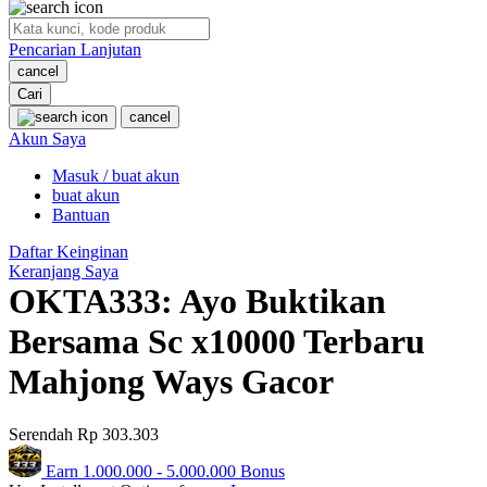
O
Pencarian Lanjutan
Oh Ma Grain
cancel
Okiedog
Cari
cancel
P
Akun Saya
Masuk / buat akun
Peachy
buat akun
Phil & Ted's
Bantuan
Philips Avent
Daftar Keinginan
Keranjang Saya
Pigeon
OKTA333: Ayo Buktikan
Playgro
Bersama Sc x10000 Terbaru
Poled Global
Mahjong Ways Gacor
Ponycycle
Serendah
Rp 303.303
Puma
Earn
1.000.000
-
5.000.000
Bonus
Pureats