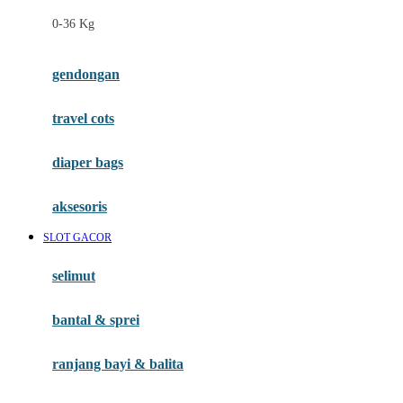
Felt So Sweet
0-36 Kg
Fisher Price
Flipper
gendongan
Friends Of Sally
travel cots
G
diaper bags
Gb
Geko
aksesoris
Graco
SLOT GACOR
Gund
selimut
H
bantal & sprei
Habbie
Haenim
ranjang bayi & balita
Happy Horse