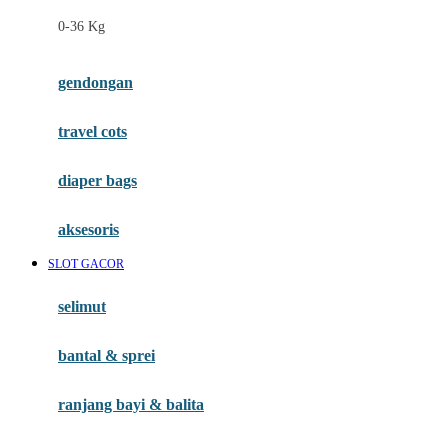
Felt So Sweet
0-36 Kg
Fisher Price
Flipper
gendongan
Friends Of Sally
travel cots
G
diaper bags
Gb
Geko
aksesoris
Graco
SLOT GACOR
Gund
selimut
H
bantal & sprei
Habbie
Haenim
ranjang bayi & balita
Happy Horse