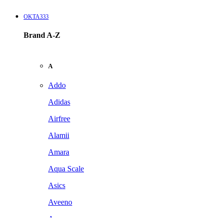
OKTA333
Brand A-Z
A
Addo
Adidas
Airfree
Alamii
Amara
Aqua Scale
Asics
Aveeno
Awan