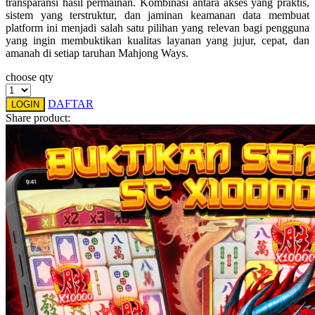
transparansi hasil permainan. Kombinasi antara akses yang praktis,
Squishmallows
sistem yang terstruktur, dan jaminan keamanan data membuat
platform ini menjadi salah satu pilihan yang relevan bagi pengguna
Starbooks
yang ingin membuktikan kualitas layanan yang jujur, cepat, dan
amanah di setiap taruhan Mahjong Ways.
Stick-O
choose qty
Stokke
DAFTAR
LOGIN
Sudocrem
Share product:
Sumimo
Sunnylife
Sun-Staches
Swimava
T
Tommee Tippee
Trunki
Tutti Bambini