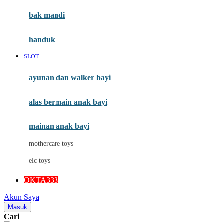
Moby
bak mandi
Momami
handuk
Mothercare
SLOT
Mustela
ayunan dan walker bayi
My Buddy Tag
My K
alas bermain anak bayi
N
mainan anak bayi
Naif
mothercare toys
Nike
elc toys
Nordic Natural
OKTA333
Nuby
Akun Saya
Nuna
Masuk
Cari