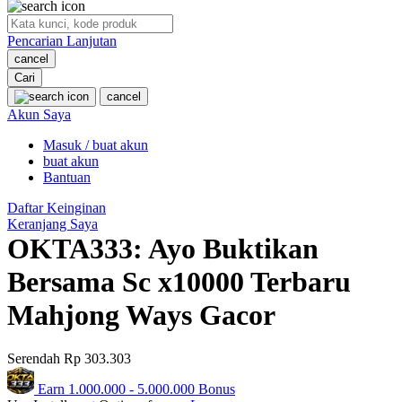
O
Pencarian Lanjutan
Oh Ma Grain
cancel
Okiedog
Cari
cancel
P
Akun Saya
Masuk / buat akun
Peachy
buat akun
Phil & Ted's
Bantuan
Philips Avent
Daftar Keinginan
Keranjang Saya
Pigeon
OKTA333: Ayo Buktikan
Playgro
Bersama Sc x10000 Terbaru
Poled Global
Mahjong Ways Gacor
Ponycycle
Serendah
Rp 303.303
Puma
Earn
1.000.000
-
5.000.000
Bonus
Pureats