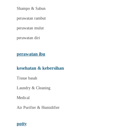
London Taxi
Shampo & Sabun
Love To Dream
perawatan rambut
perawatan mulut
M
perawatan diri
Magformers
Mama's Choice
perawatan ibu
Mamas&Papas
kesehatan & kebersihan
Mamaway
Tissue basah
Maxi Cosi
Laundry & Cleaning
Megabloks
Medical
Micro
Air Purifier & Humidifier
MiDeer
Mimi & Lula
potty
Mini Monkey