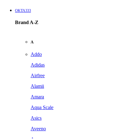
OKTA333
Brand A-Z
A
Addo
Adidas
Airfree
Alamii
Amara
Aqua Scale
Asics
Aveeno
Awan