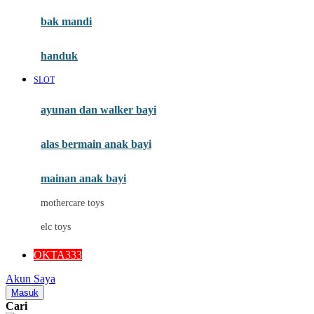
Moby
bak mandi
Momami
handuk
Mothercare
SLOT
Mustela
ayunan dan walker bayi
My Buddy Tag
My K
alas bermain anak bayi
N
mainan anak bayi
Naif
mothercare toys
Nike
elc toys
Nordic Natural
OKTA333
Nuby
Akun Saya
Nuna
Masuk
Cari