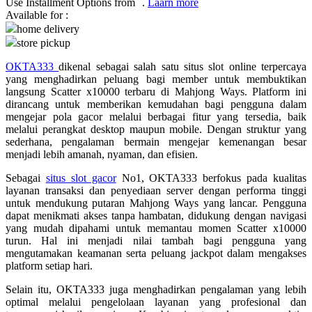
Use Installment Options from
.
Laarn more
Available for :
Q
home delivery
store pickup
QV Baby
OKTA333
dikenal sebagai salah satu situs slot online terpercaya
R
yang menghadirkan peluang bagi member untuk membuktikan
langsung Scatter x10000 terbaru di Mahjong Ways. Platform ini
Real Shades
dirancang untuk memberikan kemudahan bagi pengguna dalam
mengejar pola gacor melalui berbagai fitur yang tersedia, baik
Red Castle
melalui perangkat desktop maupun mobile. Dengan struktur yang
sederhana, pengalaman bermain mengejar kemenangan besar
Ribbon Madness
menjadi lebih amanah, nyaman, dan efisien.
Sebagai
situs slot gacor
No1, OKTA333 berfokus pada kualitas
S
layanan transaksi dan penyediaan server dengan performa tinggi
untuk mendukung putaran Mahjong Ways yang lancar. Pengguna
Sebamed
dapat menikmati akses tanpa hambatan, didukung dengan navigasi
yang mudah dipahami untuk memantau momen Scatter x10000
Silver Cross
turun. Hal ini menjadi nilai tambah bagi pengguna yang
mengutamakan keamanan serta peluang jackpot dalam mengakses
Simply Idea
platform setiap hari.
Skip Hop
Selain itu, OKTA333 juga menghadirkan pengalaman yang lebih
Spectra
optimal melalui pengelolaan layanan yang profesional dan