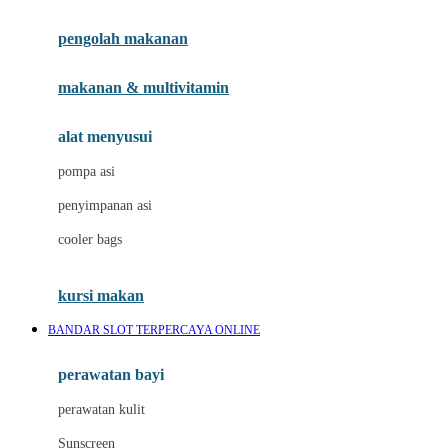
Joie
pengolah makanan
Joolz
Jujube
makanan & multivitamin
K
alat menyusui
Kiddycuts
pompa asi
Kumon
penyimpanan asi
L
cooler bags
Leapfrog
kursi makan
Leclerc
BANDAR SLOT TERPERCAYA ONLINE
Lee Vierra
Lillebaby
perawatan bayi
Little Bird Told Me
perawatan kulit
Little Miss Janis
Sunscreen